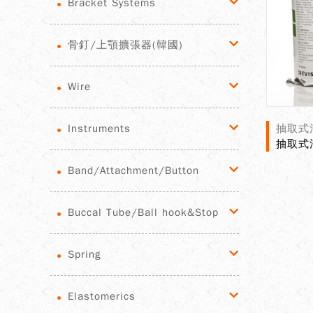
Bracket Systems
骨釘/上顎擴張器(韓國)
Wire
Instruments
抽取式
抽取式消
Band/Attachment/Button
Buccal Tube/Ball hook&Stop
Spring
Elastomerics