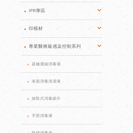
IPR專區
印模材
專業醫療級感染控制系列
器械濃縮消毒液
表面消毒清潔液
抽取式消毒紙巾
手部消毒液
防鏽消毒液