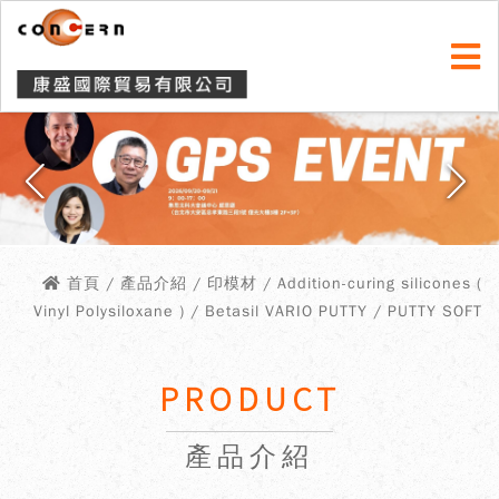
首頁
/ 產品介紹 / 印模材 / Addition-curing silicones (
Vinyl Polysiloxane ) / Betasil VARIO PUTTY / PUTTY SOFT
PRODUCT
產品介紹