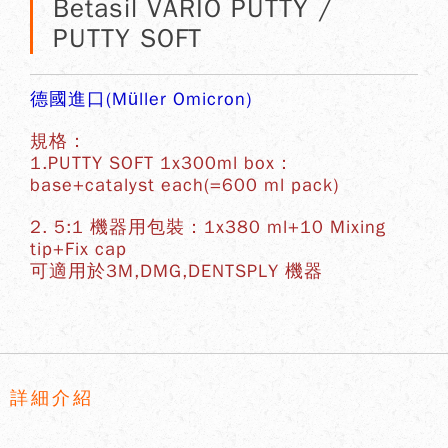
Betasil VARIO PUTTY /
PUTTY SOFT
德國進口(M
ller Omicron)
ü
規格：
1.PUTTY SOFT 1x300ml box：
base+catalyst each(=600 ml pack)
2.
5:1 機器用包裝：1x380 ml+10 Mixing
tip+Fix cap
可適用於3M,DMG,DENTSPLY 機器
詳細介紹