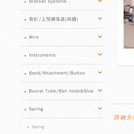
Bracket Systems
骨釘/上顎擴張器(韓國)
Wire
Instruments
Band/Attachment/Button
Buccal Tube/Ball hook&Stop
Spring
詳細介
Spring